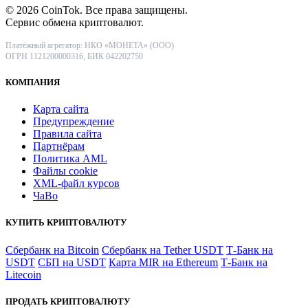
© 2026 CoinTok. Все права защищены.
Сервис обмена криптовалют.
Платёжный агрегатор: НКО «МОНЕТА» (ООО)
ОГРН 1121200000316, БИК 042202750
КОМПАНИЯ
Карта сайта
Предупреждение
Правила сайта
Партнёрам
Политика AML
Файлы coоkie
XML-файл курсов
ЧаВо
КУПИТЬ КРИПТОВАЛЮТУ
Сбербанк на Bitcoin
Сбербанк на Tether USDT
Т-Банк на
USDT
СБП на USDT
Карта MIR на Ethereum
Т-Банк на
Litecoin
ПРОДАТЬ КРИПТОВАЛЮТУ