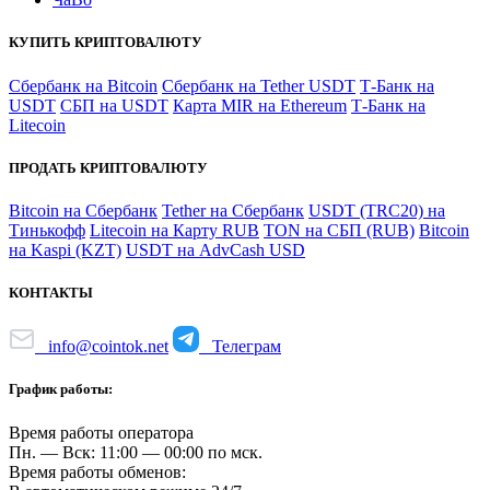
КУПИТЬ КРИПТОВАЛЮТУ
Сбербанк на Bitcoin
Сбербанк на Tether USDT
Т-Банк на
USDT
СБП на USDT
Карта MIR на Ethereum
Т-Банк на
Litecoin
ПРОДАТЬ КРИПТОВАЛЮТУ
Bitcoin на Сбербанк
Tether на Сбербанк
USDT (TRC20) на
Тинькофф
Litecoin на Карту RUB
TON на СБП (RUB)
Bitcoin
на Kaspi (KZT)
USDT на AdvCash USD
КОНТАКТЫ
info@cointok.net
Телеграм
График работы:
Время работы оператора
Пн. — Вск: 11:00 — 00:00 по мск.
Время работы обменов: