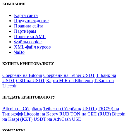
КОМПАНИЯ
Карта сайта
Предупреждение
Правила сайта
Партнёрам
Политика AML
Файлы coоkie
XML-файл курсов
ЧаВо
КУПИТЬ КРИПТОВАЛЮТУ
Сбербанк на Bitcoin
Сбербанк на Tether USDT
Т-Банк на
USDT
СБП на USDT
Карта MIR на Ethereum
Т-Банк на
Litecoin
ПРОДАТЬ КРИПТОВАЛЮТУ
Bitcoin на Сбербанк
Tether на Сбербанк
USDT (TRC20) на
Тинькофф
Litecoin на Карту RUB
TON на СБП (RUB)
Bitcoin
на Kaspi (KZT)
USDT на AdvCash USD
КОНТАКТЫ