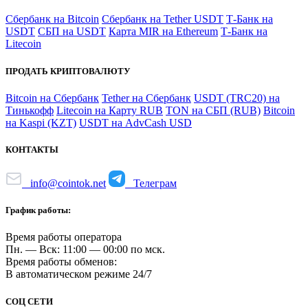
Сбербанк на Bitcoin
Сбербанк на Tether USDT
Т-Банк на
USDT
СБП на USDT
Карта MIR на Ethereum
Т-Банк на
Litecoin
ПРОДАТЬ КРИПТОВАЛЮТУ
Bitcoin на Сбербанк
Tether на Сбербанк
USDT (TRC20) на
Тинькофф
Litecoin на Карту RUB
TON на СБП (RUB)
Bitcoin
на Kaspi (KZT)
USDT на AdvCash USD
КОНТАКТЫ
info@cointok.net
Телеграм
График работы:
Время работы оператора
Пн. — Вск: 11:00 — 00:00 по мск.
Время работы обменов:
В автоматическом режиме 24/7
СОЦ СЕТИ