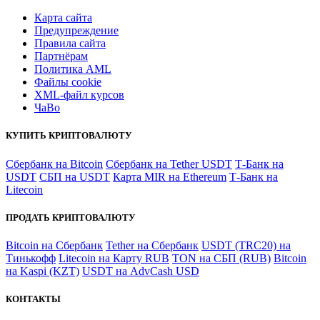
Карта сайта
Предупреждение
Правила сайта
Партнёрам
Политика AML
Файлы coоkie
XML-файл курсов
ЧаВо
КУПИТЬ КРИПТОВАЛЮТУ
Сбербанк на Bitcoin
Сбербанк на Tether USDT
Т-Банк на
USDT
СБП на USDT
Карта MIR на Ethereum
Т-Банк на
Litecoin
ПРОДАТЬ КРИПТОВАЛЮТУ
Bitcoin на Сбербанк
Tether на Сбербанк
USDT (TRC20) на
Тинькофф
Litecoin на Карту RUB
TON на СБП (RUB)
Bitcoin
на Kaspi (KZT)
USDT на AdvCash USD
КОНТАКТЫ