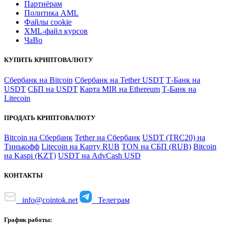
Партнёрам
Политика AML
Файлы coоkie
XML-файл курсов
ЧаВо
КУПИТЬ КРИПТОВАЛЮТУ
Сбербанк на Bitcoin
Сбербанк на Tether USDT
Т-Банк на
USDT
СБП на USDT
Карта MIR на Ethereum
Т-Банк на
Litecoin
ПРОДАТЬ КРИПТОВАЛЮТУ
Bitcoin на Сбербанк
Tether на Сбербанк
USDT (TRC20) на
Тинькофф
Litecoin на Карту RUB
TON на СБП (RUB)
Bitcoin
на Kaspi (KZT)
USDT на AdvCash USD
КОНТАКТЫ
info@cointok.net
Телеграм
График работы: