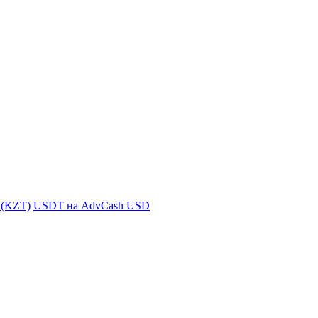
i (KZT)
USDT на AdvCash USD