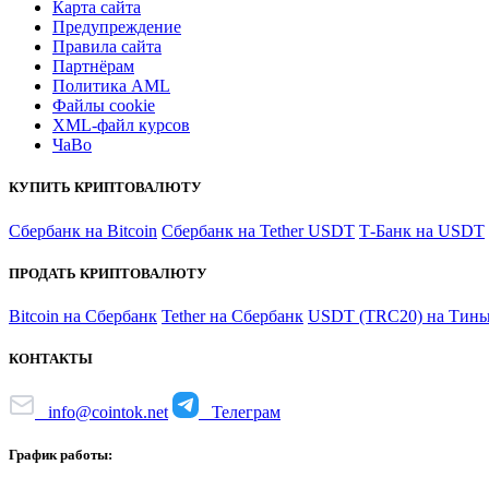
Карта сайта
Предупреждение
Правила сайта
Партнёрам
Политика AML
Файлы coоkie
XML-файл курсов
ЧаВо
КУПИТЬ КРИПТОВАЛЮТУ
Сбербанк на Bitcoin
Сбербанк на Tether USDT
Т-Банк на USDT
ПРОДАТЬ КРИПТОВАЛЮТУ
Bitcoin на Сбербанк
Tether на Сбербанк
USDT (TRC20) на Тинь
КОНТАКТЫ
info@cointok.net
Телеграм
График работы: