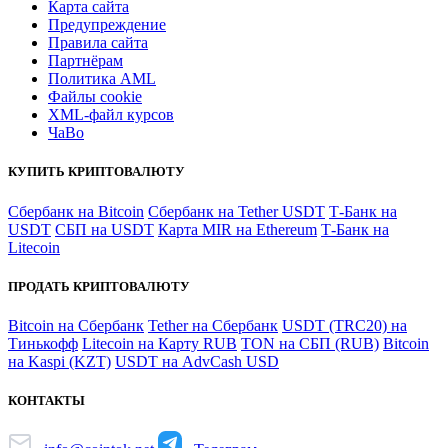
Карта сайта
Предупреждение
Правила сайта
Партнёрам
Политика AML
Файлы coоkie
XML-файл курсов
ЧаВо
КУПИТЬ КРИПТОВАЛЮТУ
Сбербанк на Bitcoin
Сбербанк на Tether USDT
Т-Банк на
USDT
СБП на USDT
Карта MIR на Ethereum
Т-Банк на
Litecoin
ПРОДАТЬ КРИПТОВАЛЮТУ
Bitcoin на Сбербанк
Tether на Сбербанк
USDT (TRC20) на
Тинькофф
Litecoin на Карту RUB
TON на СБП (RUB)
Bitcoin
на Kaspi (KZT)
USDT на AdvCash USD
КОНТАКТЫ