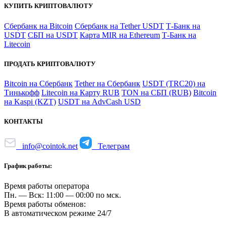
КУПИТЬ КРИПТОВАЛЮТУ
Сбербанк на Bitcoin
Сбербанк на Tether USDT
Т-Банк на
USDT
СБП на USDT
Карта MIR на Ethereum
Т-Банк на
Litecoin
ПРОДАТЬ КРИПТОВАЛЮТУ
Bitcoin на Сбербанк
Tether на Сбербанк
USDT (TRC20) на
Тинькофф
Litecoin на Карту RUB
TON на СБП (RUB)
Bitcoin
на Kaspi (KZT)
USDT на AdvCash USD
КОНТАКТЫ
info@cointok.net
Телеграм
График работы:
Время работы оператора
Пн. — Вск: 11:00 — 00:00 по мск.
Время работы обменов:
В автоматическом режиме 24/7