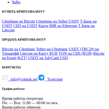
ЧаВо
КУПИТЬ КРИПТОВАЛЮТУ
Сбербанк на Bitcoin
Сбербанк на Tether USDT
Т-Банк на
USDT
СБП на USDT
Карта MIR на Ethereum
Т-Банк на
Litecoin
ПРОДАТЬ КРИПТОВАЛЮТУ
Bitcoin на Сбербанк
Tether на Сбербанк
USDT (TRC20) на
Тинькофф
Litecoin на Карту RUB
TON на СБП (RUB)
Bitcoin
на Kaspi (KZT)
USDT на AdvCash USD
КОНТАКТЫ
info@cointok.net
Телеграм
График работы:
Время работы оператора
Пн. — Вск: 11:00 — 00:00 по мск.
Время работы обменов: