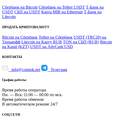
Сбербанк на Bitcoin
Сбербанк на Tether USDT
Т-Банк на
USDT
СБП на USDT
Карта MIR на Ethereum
Т-Банк на
Litecoin
ПРОДАТЬ КРИПТОВАЛЮТУ
Bitcoin на Сбербанк
Tether на Сбербанк
USDT (TRC20) на
Тинькофф
Litecoin на Карту RUB
TON на СБП (RUB)
Bitcoin
на Kaspi (KZT)
USDT на AdvCash USD
КОНТАКТЫ
info@cointok.net
Телеграм
График работы:
Время работы оператора
Пн. — Вск: 11:00 — 00:00 по мск.
Время работы обменов:
В автоматическом режиме 24/7
СОЦ СЕТИ