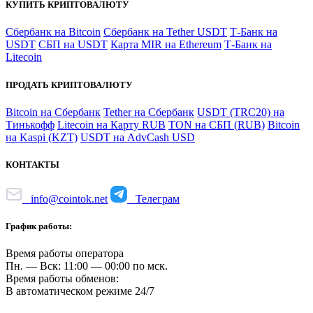
КУПИТЬ КРИПТОВАЛЮТУ
Сбербанк на Bitcoin
Сбербанк на Tether USDT
Т-Банк на
USDT
СБП на USDT
Карта MIR на Ethereum
Т-Банк на
Litecoin
ПРОДАТЬ КРИПТОВАЛЮТУ
Bitcoin на Сбербанк
Tether на Сбербанк
USDT (TRC20) на
Тинькофф
Litecoin на Карту RUB
TON на СБП (RUB)
Bitcoin
на Kaspi (KZT)
USDT на AdvCash USD
КОНТАКТЫ
info@cointok.net
Телеграм
График работы:
Время работы оператора
Пн. — Вск: 11:00 — 00:00 по мск.
Время работы обменов:
В автоматическом режиме 24/7