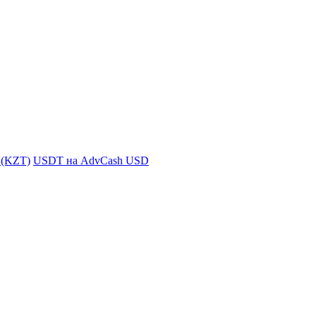
i (KZT)
USDT на AdvCash USD