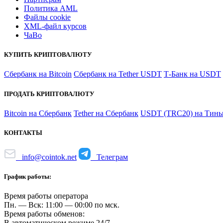
Политика AML
Файлы coоkie
XML-файл курсов
ЧаВо
КУПИТЬ КРИПТОВАЛЮТУ
Сбербанк на Bitcoin
Сбербанк на Tether USDT
Т-Банк на USDT
ПРОДАТЬ КРИПТОВАЛЮТУ
Bitcoin на Сбербанк
Tether на Сбербанк
USDT (TRC20) на Тинь
КОНТАКТЫ
info@cointok.net
Телеграм
График работы:
Время работы оператора
Пн. — Вск: 11:00 — 00:00 по мск.
Время работы обменов:
В автоматическом режиме 24/7