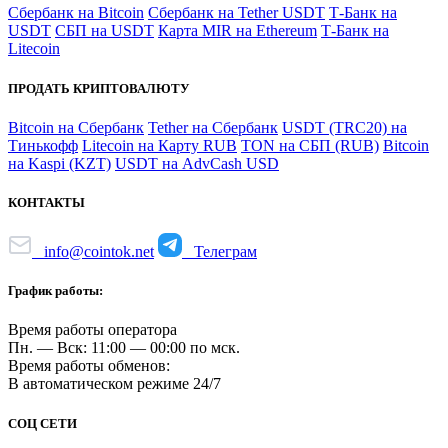
Сбербанк на Bitcoin
Сбербанк на Tether USDT
Т-Банк на
USDT
СБП на USDT
Карта MIR на Ethereum
Т-Банк на
Litecoin
ПРОДАТЬ КРИПТОВАЛЮТУ
Bitcoin на Сбербанк
Tether на Сбербанк
USDT (TRC20) на
Тинькофф
Litecoin на Карту RUB
TON на СБП (RUB)
Bitcoin
на Kaspi (KZT)
USDT на AdvCash USD
КОНТАКТЫ
info@cointok.net
Телеграм
График работы:
Время работы оператора
Пн. — Вск: 11:00 — 00:00 по мск.
Время работы обменов:
В автоматическом режиме 24/7
СОЦ СЕТИ