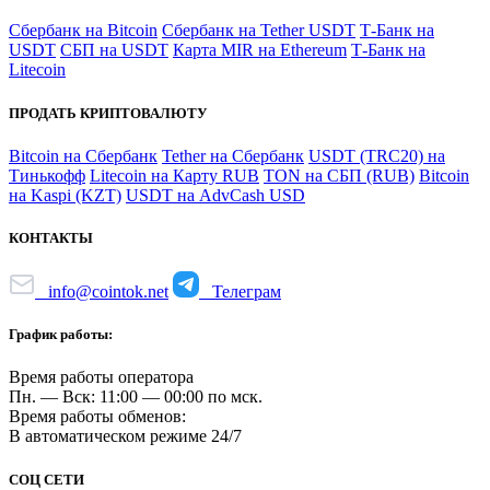
Сбербанк на Bitcoin
Сбербанк на Tether USDT
Т-Банк на
USDT
СБП на USDT
Карта MIR на Ethereum
Т-Банк на
Litecoin
ПРОДАТЬ КРИПТОВАЛЮТУ
Bitcoin на Сбербанк
Tether на Сбербанк
USDT (TRC20) на
Тинькофф
Litecoin на Карту RUB
TON на СБП (RUB)
Bitcoin
на Kaspi (KZT)
USDT на AdvCash USD
КОНТАКТЫ
info@cointok.net
Телеграм
График работы:
Время работы оператора
Пн. — Вск: 11:00 — 00:00 по мск.
Время работы обменов:
В автоматическом режиме 24/7
СОЦ СЕТИ