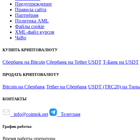
Предупреждение
Правила сайта
Партнёрам
Политика AML
Файлы coоkie
XML-файл курсов
ЧаВо
КУПИТЬ КРИПТОВАЛЮТУ
Сбербанк на Bitcoin
Сбербанк на Tether USDT
Т-Банк на USDT
ПРОДАТЬ КРИПТОВАЛЮТУ
Bitcoin на Сбербанк
Tether на Сбербанк
USDT (TRC20) на Тинь
КОНТАКТЫ
info@cointok.net
Телеграм
График работы:
Время работы оператора