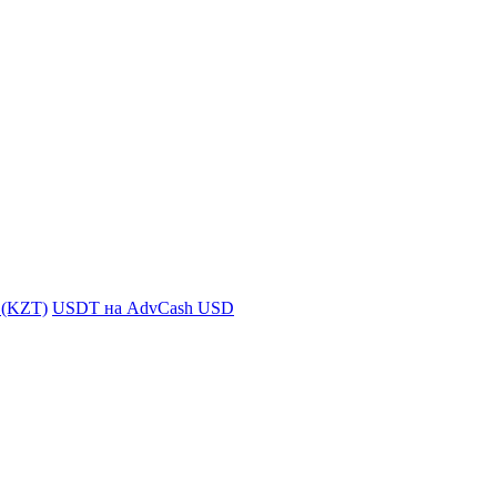
i (KZT)
USDT на AdvCash USD