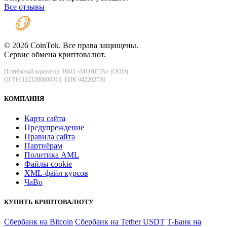
Все отзывы
© 2026 CoinTok. Все права защищены.
Сервис обмена криптовалют.
Платёжный агрегатор: НКО «МОНЕТА» (ООО)
ОГРН 1121200000316, БИК 042202750
КОМПАНИЯ
Карта сайта
Предупреждение
Правила сайта
Партнёрам
Политика AML
Файлы coоkie
XML-файл курсов
ЧаВо
КУПИТЬ КРИПТОВАЛЮТУ
Сбербанк на Bitcoin
Сбербанк на Tether USDT
Т-Банк на