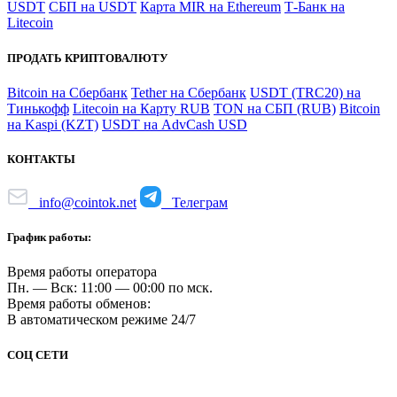
USDT
СБП на USDT
Карта MIR на Ethereum
Т-Банк на
Litecoin
ПРОДАТЬ КРИПТОВАЛЮТУ
Bitcoin на Сбербанк
Tether на Сбербанк
USDT (TRC20) на
Тинькофф
Litecoin на Карту RUB
TON на СБП (RUB)
Bitcoin
на Kaspi (KZT)
USDT на AdvCash USD
КОНТАКТЫ
info@cointok.net
Телеграм
График работы:
Время работы оператора
Пн. — Вск: 11:00 — 00:00 по мск.
Время работы обменов:
В автоматическом режиме 24/7
СОЦ СЕТИ