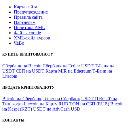
Карта сайта
Предупреждение
Правила сайта
Партнёрам
Политика AML
Файлы coоkie
XML-файл курсов
ЧаВо
КУПИТЬ КРИПТОВАЛЮТУ
Сбербанк на Bitcoin
Сбербанк на Tether USDT
Т-Банк на
USDT
СБП на USDT
Карта MIR на Ethereum
Т-Банк на
Litecoin
ПРОДАТЬ КРИПТОВАЛЮТУ
Bitcoin на Сбербанк
Tether на Сбербанк
USDT (TRC20) на
Тинькофф
Litecoin на Карту RUB
TON на СБП (RUB)
Bitcoin
на Kaspi (KZT)
USDT на AdvCash USD
КОНТАКТЫ