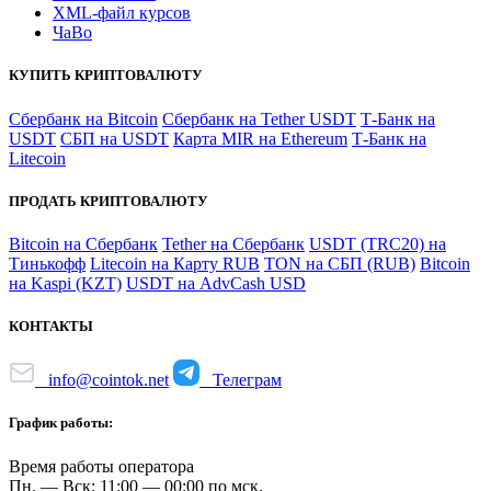
XML-файл курсов
ЧаВо
КУПИТЬ КРИПТОВАЛЮТУ
Сбербанк на Bitcoin
Сбербанк на Tether USDT
Т-Банк на
USDT
СБП на USDT
Карта MIR на Ethereum
Т-Банк на
Litecoin
ПРОДАТЬ КРИПТОВАЛЮТУ
Bitcoin на Сбербанк
Tether на Сбербанк
USDT (TRC20) на
Тинькофф
Litecoin на Карту RUB
TON на СБП (RUB)
Bitcoin
на Kaspi (KZT)
USDT на AdvCash USD
КОНТАКТЫ
info@cointok.net
Телеграм
График работы:
Время работы оператора
Пн. — Вск: 11:00 — 00:00 по мск.