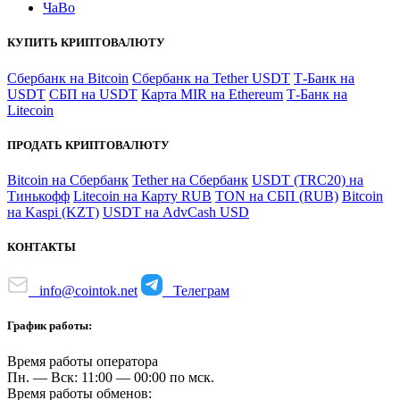
ЧаВо
КУПИТЬ КРИПТОВАЛЮТУ
Сбербанк на Bitcoin
Сбербанк на Tether USDT
Т-Банк на
USDT
СБП на USDT
Карта MIR на Ethereum
Т-Банк на
Litecoin
ПРОДАТЬ КРИПТОВАЛЮТУ
Bitcoin на Сбербанк
Tether на Сбербанк
USDT (TRC20) на
Тинькофф
Litecoin на Карту RUB
TON на СБП (RUB)
Bitcoin
на Kaspi (KZT)
USDT на AdvCash USD
КОНТАКТЫ
info@cointok.net
Телеграм
График работы:
Время работы оператора
Пн. — Вск: 11:00 — 00:00 по мск.
Время работы обменов: