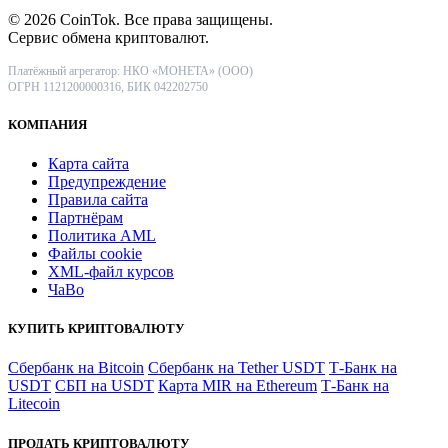
© 2026 CoinTok. Все права защищены.
Сервис обмена криптовалют.
Платёжный агрегатор: НКО «МОНЕТА» (ООО)
ОГРН 1121200000316, БИК 042202750
КОМПАНИЯ
Карта сайта
Предупреждение
Правила сайта
Партнёрам
Политика AML
Файлы coоkie
XML-файл курсов
ЧаВо
КУПИТЬ КРИПТОВАЛЮТУ
Сбербанк на Bitcoin
Сбербанк на Tether USDT
Т-Банк на
USDT
СБП на USDT
Карта MIR на Ethereum
Т-Банк на
Litecoin
ПРОДАТЬ КРИПТОВАЛЮТУ