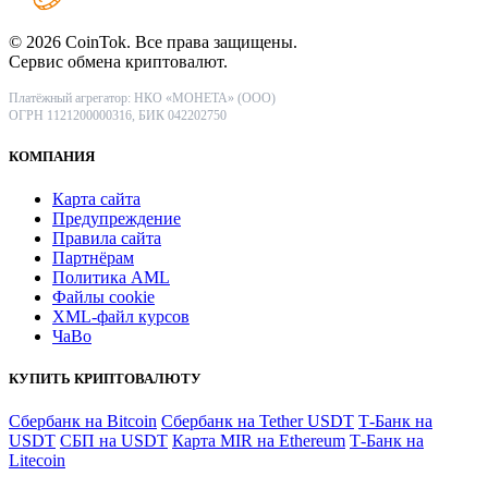
© 2026 CoinTok. Все права защищены.
Сервис обмена криптовалют.
Платёжный агрегатор: НКО «МОНЕТА» (ООО)
ОГРН 1121200000316, БИК 042202750
КОМПАНИЯ
Карта сайта
Предупреждение
Правила сайта
Партнёрам
Политика AML
Файлы coоkie
XML-файл курсов
ЧаВо
КУПИТЬ КРИПТОВАЛЮТУ
Сбербанк на Bitcoin
Сбербанк на Tether USDT
Т-Банк на
USDT
СБП на USDT
Карта MIR на Ethereum
Т-Банк на
Litecoin