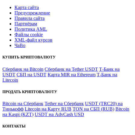
Карта сайта
Предупреждение
Правила сайта
Партнёрам
Политика AML
Файлы coоkie
XML-файл курсов
ЧаВо
КУПИТЬ КРИПТОВАЛЮТУ
Сбербанк на Bitcoin
Сбербанк на Tether USDT
Т-Банк на
USDT
СБП на USDT
Карта MIR на Ethereum
Т-Банк на
Litecoin
ПРОДАТЬ КРИПТОВАЛЮТУ
Bitcoin на Сбербанк
Tether на Сбербанк
USDT (TRC20) на
Тинькофф
Litecoin на Карту RUB
TON на СБП (RUB)
Bitcoin
на Kaspi (KZT)
USDT на AdvCash USD
КОНТАКТЫ