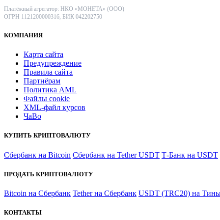
Платёжный агрегатор: НКО «МОНЕТА» (ООО)
ОГРН 1121200000316, БИК 042202750
КОМПАНИЯ
Карта сайта
Предупреждение
Правила сайта
Партнёрам
Политика AML
Файлы coоkie
XML-файл курсов
ЧаВо
КУПИТЬ КРИПТОВАЛЮТУ
Сбербанк на Bitcoin
Сбербанк на Tether USDT
Т-Банк на USDT
ПРОДАТЬ КРИПТОВАЛЮТУ
Bitcoin на Сбербанк
Tether на Сбербанк
USDT (TRC20) на Тинь
КОНТАКТЫ