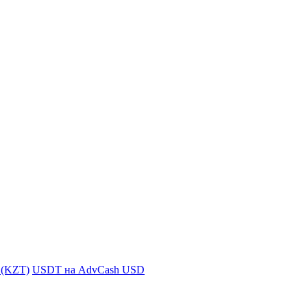
i (KZT)
USDT на AdvCash USD