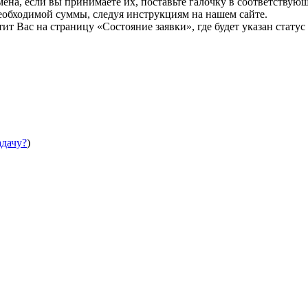
мена, если вы принимаете их, поставьте галочку в соответствую
необходимой суммы, следуя инструкциям на нашем сайте.
т Вас на страницу «Состояние заявки», где будет указан статус
адачу?
)