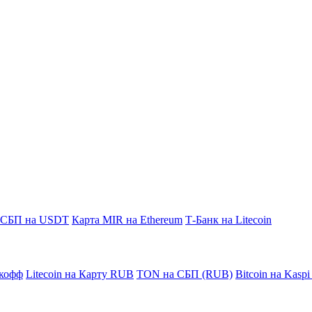
СБП на USDT
Карта MIR на Ethereum
Т-Банк на Litecoin
кофф
Litecoin на Карту RUB
TON на СБП (RUB)
Bitcoin на Kasp