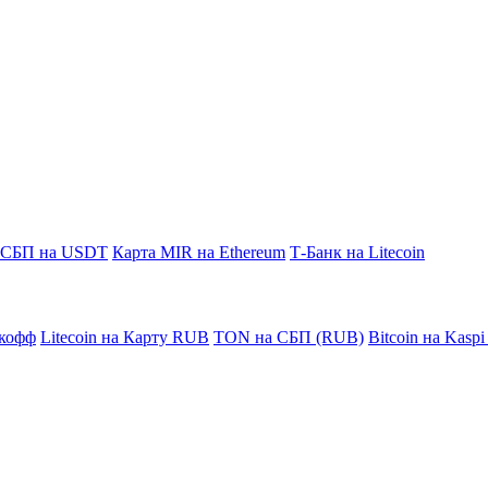
СБП на USDT
Карта MIR на Ethereum
Т-Банк на Litecoin
кофф
Litecoin на Карту RUB
TON на СБП (RUB)
Bitcoin на Kasp