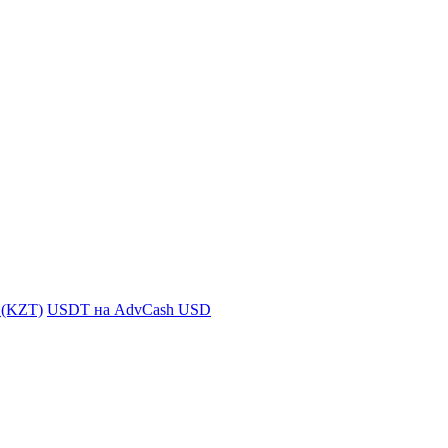
i (KZT)
USDT на AdvCash USD