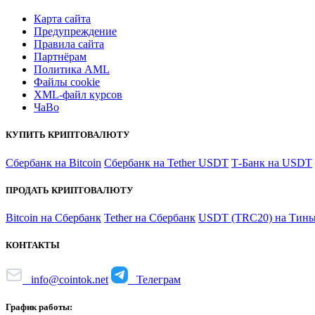
Карта сайта
Предупреждение
Правила сайта
Партнёрам
Политика AML
Файлы coоkie
XML-файл курсов
ЧаВо
КУПИТЬ КРИПТОВАЛЮТУ
Сбербанк на Bitcoin
Сбербанк на Tether USDT
Т-Банк на USDT
ПРОДАТЬ КРИПТОВАЛЮТУ
Bitcoin на Сбербанк
Tether на Сбербанк
USDT (TRC20) на Тинь
КОНТАКТЫ
info@cointok.net
Телеграм
График работы: