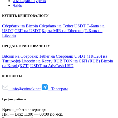
XML-файл курсов
ЧаВо
КУПИТЬ КРИПТОВАЛЮТУ
Сбербанк на Bitcoin
Сбербанк на Tether USDT
Т-Банк на
USDT
СБП на USDT
Карта MIR на Ethereum
Т-Банк на
Litecoin
ПРОДАТЬ КРИПТОВАЛЮТУ
Bitcoin на Сбербанк
Tether на Сбербанк
USDT (TRC20) на
Тинькофф
Litecoin на Карту RUB
TON на СБП (RUB)
Bitcoin
на Kaspi (KZT)
USDT на AdvCash USD
КОНТАКТЫ
info@cointok.net
Телеграм
График работы:
Время работы оператора
Пн. — Вск: 11:00 — 00:00 по мск.