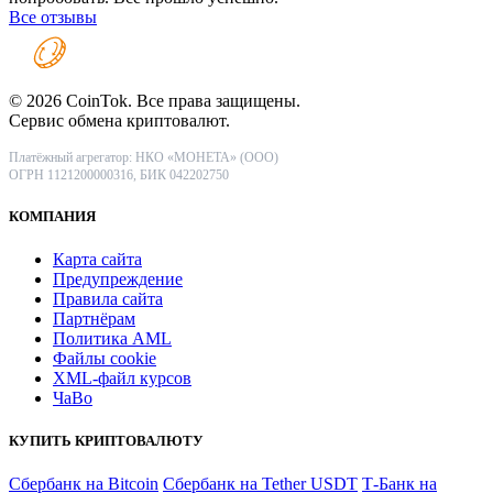
Все отзывы
© 2026 CoinTok. Все права защищены.
Сервис обмена криптовалют.
Платёжный агрегатор: НКО «МОНЕТА» (ООО)
ОГРН 1121200000316, БИК 042202750
КОМПАНИЯ
Карта сайта
Предупреждение
Правила сайта
Партнёрам
Политика AML
Файлы coоkie
XML-файл курсов
ЧаВо
КУПИТЬ КРИПТОВАЛЮТУ
Сбербанк на Bitcoin
Сбербанк на Tether USDT
Т-Банк на