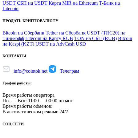
USDT
СБП на USDT
Карта MIR на Ethereum
Т-Банк на
Litecoin
ПРОДАТЬ КРИПТОВАЛЮТУ
Bitcoin на Сбербанк
Tether на Сбербанк
USDT (TRC20) на
Тинькофф
Litecoin на Карту RUB
TON на СБП (RUB)
Bitcoin
на Kaspi (KZT)
USDT на AdvCash USD
КОНТАКТЫ
info@cointok.net
Телеграм
График работы:
Время работы оператора
Пн. — Вск: 11:00 — 00:00 по мск.
Время работы обменов:
В автоматическом режиме 24/7
СОЦ СЕТИ