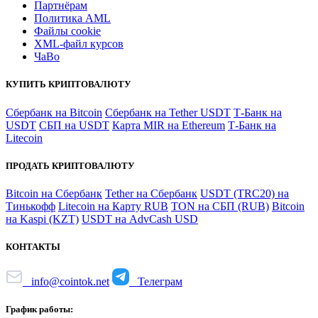
Партнёрам
Политика AML
Файлы coоkie
XML-файл курсов
ЧаВо
КУПИТЬ КРИПТОВАЛЮТУ
Сбербанк на Bitcoin
Сбербанк на Tether USDT
Т-Банк на
USDT
СБП на USDT
Карта MIR на Ethereum
Т-Банк на
Litecoin
ПРОДАТЬ КРИПТОВАЛЮТУ
Bitcoin на Сбербанк
Tether на Сбербанк
USDT (TRC20) на
Тинькофф
Litecoin на Карту RUB
TON на СБП (RUB)
Bitcoin
на Kaspi (KZT)
USDT на AdvCash USD
КОНТАКТЫ
info@cointok.net
Телеграм
График работы: