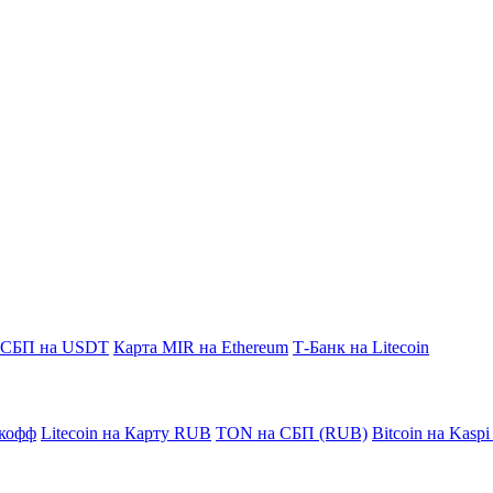
СБП на USDT
Карта MIR на Ethereum
Т-Банк на Litecoin
кофф
Litecoin на Карту RUB
TON на СБП (RUB)
Bitcoin на Kasp