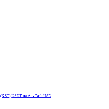
i (KZT)
USDT на AdvCash USD