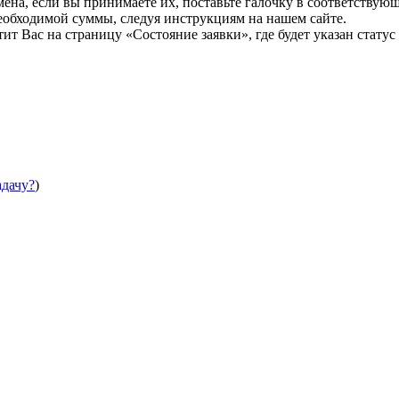
мена, если вы принимаете их, поставьте галочку в соответствую
необходимой суммы, следуя инструкциям на нашем сайте.
т Вас на страницу «Состояние заявки», где будет указан статус
адачу?
)