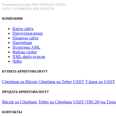
Платёжный агрегатор: НКО «МОНЕТА» (ООО)
ОГРН 1121200000316, БИК 042202750
КОМПАНИЯ
Карта сайта
Предупреждение
Правила сайта
Партнёрам
Политика AML
Файлы coоkie
XML-файл курсов
ЧаВо
КУПИТЬ КРИПТОВАЛЮТУ
Сбербанк на Bitcoin
Сбербанк на Tether USDT
Т-Банк на USDT
ПРОДАТЬ КРИПТОВАЛЮТУ
Bitcoin на Сбербанк
Tether на Сбербанк
USDT (TRC20) на Тинь
КОНТАКТЫ