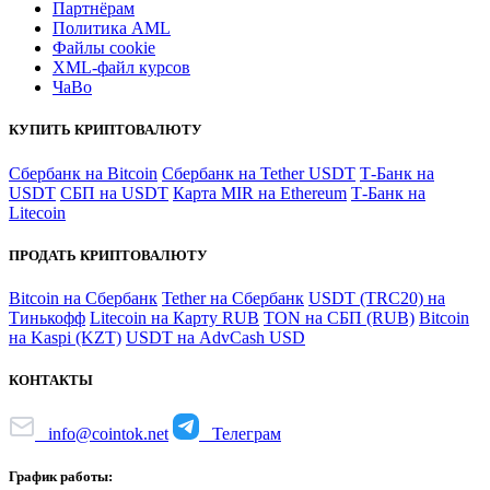
Партнёрам
Политика AML
Файлы coоkie
XML-файл курсов
ЧаВо
КУПИТЬ КРИПТОВАЛЮТУ
Сбербанк на Bitcoin
Сбербанк на Tether USDT
Т-Банк на
USDT
СБП на USDT
Карта MIR на Ethereum
Т-Банк на
Litecoin
ПРОДАТЬ КРИПТОВАЛЮТУ
Bitcoin на Сбербанк
Tether на Сбербанк
USDT (TRC20) на
Тинькофф
Litecoin на Карту RUB
TON на СБП (RUB)
Bitcoin
на Kaspi (KZT)
USDT на AdvCash USD
КОНТАКТЫ
info@cointok.net
Телеграм
График работы: