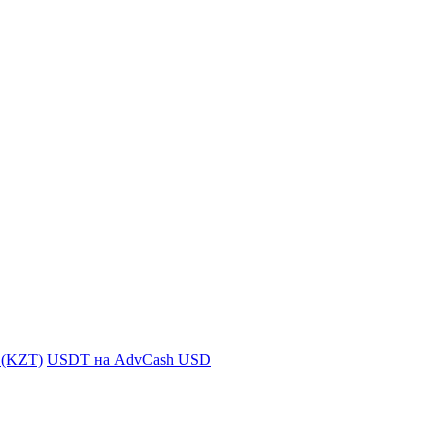
i (KZT)
USDT на AdvCash USD