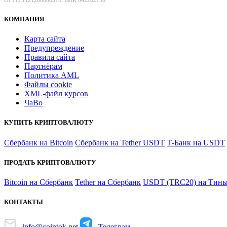
КОМПАНИЯ
Карта сайта
Предупреждение
Правила сайта
Партнёрам
Политика AML
Файлы coоkie
XML-файл курсов
ЧаВо
КУПИТЬ КРИПТОВАЛЮТУ
Сбербанк на Bitcoin
Сбербанк на Tether USDT
Т-Банк на USDT
ПРОДАТЬ КРИПТОВАЛЮТУ
Bitcoin на Сбербанк
Tether на Сбербанк
USDT (TRC20) на Тинь
КОНТАКТЫ
info@cointok.net
Телеграм