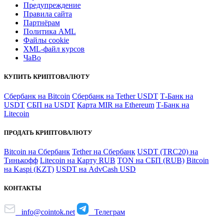
Предупреждение
Правила сайта
Партнёрам
Политика AML
Файлы coоkie
XML-файл курсов
ЧаВо
КУПИТЬ КРИПТОВАЛЮТУ
Сбербанк на Bitcoin
Сбербанк на Tether USDT
Т-Банк на
USDT
СБП на USDT
Карта MIR на Ethereum
Т-Банк на
Litecoin
ПРОДАТЬ КРИПТОВАЛЮТУ
Bitcoin на Сбербанк
Tether на Сбербанк
USDT (TRC20) на
Тинькофф
Litecoin на Карту RUB
TON на СБП (RUB)
Bitcoin
на Kaspi (KZT)
USDT на AdvCash USD
КОНТАКТЫ
info@cointok.net
Телеграм