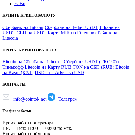
ЧаВо
КУПИТЬ КРИПТОВАЛЮТУ
Сбербанк на Bitcoin
Сбербанк на Tether USDT
Т-Банк на
USDT
СБП на USDT
Карта MIR на Ethereum
Т-Банк на
Litecoin
ПРОДАТЬ КРИПТОВАЛЮТУ
Bitcoin на Сбербанк
Tether на Сбербанк
USDT (TRC20) на
Тинькофф
Litecoin на Карту RUB
TON на СБП (RUB)
Bitcoin
на Kaspi (KZT)
USDT на AdvCash USD
КОНТАКТЫ
info@cointok.net
Телеграм
График работы:
Время работы оператора
Пн. — Вск: 11:00 — 00:00 по мск.
Время работы обменов: