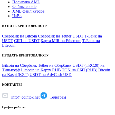
Политика AML
Файлы coоkie
XML-файл курсов
ЧаВо
КУПИТЬ КРИПТОВАЛЮТУ
Сбербанк на Bitcoin
Сбербанк на Tether USDT
Т-Банк на
USDT
СБП на USDT
Карта MIR на Ethereum
Т-Банк на
Litecoin
ПРОДАТЬ КРИПТОВАЛЮТУ
Bitcoin на Сбербанк
Tether на Сбербанк
USDT (TRC20) на
Тинькофф
Litecoin на Карту RUB
TON на СБП (RUB)
Bitcoin
на Kaspi (KZT)
USDT на AdvCash USD
КОНТАКТЫ
info@cointok.net
Телеграм
График работы: