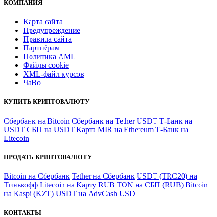
КОМПАНИЯ
Карта сайта
Предупреждение
Правила сайта
Партнёрам
Политика AML
Файлы coоkie
XML-файл курсов
ЧаВо
КУПИТЬ КРИПТОВАЛЮТУ
Сбербанк на Bitcoin
Сбербанк на Tether USDT
Т-Банк на
USDT
СБП на USDT
Карта MIR на Ethereum
Т-Банк на
Litecoin
ПРОДАТЬ КРИПТОВАЛЮТУ
Bitcoin на Сбербанк
Tether на Сбербанк
USDT (TRC20) на
Тинькофф
Litecoin на Карту RUB
TON на СБП (RUB)
Bitcoin
на Kaspi (KZT)
USDT на AdvCash USD
КОНТАКТЫ