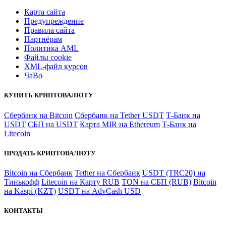
Карта сайта
Предупреждение
Правила сайта
Партнёрам
Политика AML
Файлы coоkie
XML-файл курсов
ЧаВо
КУПИТЬ КРИПТОВАЛЮТУ
Сбербанк на Bitcoin
Сбербанк на Tether USDT
Т-Банк на
USDT
СБП на USDT
Карта MIR на Ethereum
Т-Банк на
Litecoin
ПРОДАТЬ КРИПТОВАЛЮТУ
Bitcoin на Сбербанк
Tether на Сбербанк
USDT (TRC20) на
Тинькофф
Litecoin на Карту RUB
TON на СБП (RUB)
Bitcoin
на Kaspi (KZT)
USDT на AdvCash USD
КОНТАКТЫ