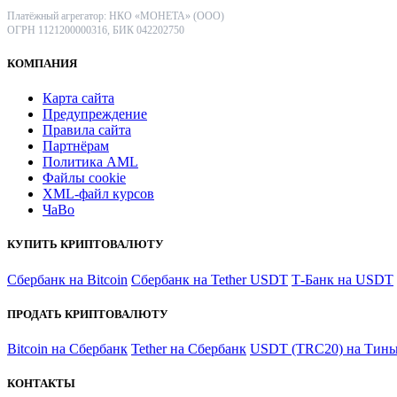
Платёжный агрегатор: НКО «МОНЕТА» (ООО)
ОГРН 1121200000316, БИК 042202750
КОМПАНИЯ
Карта сайта
Предупреждение
Правила сайта
Партнёрам
Политика AML
Файлы coоkie
XML-файл курсов
ЧаВо
КУПИТЬ КРИПТОВАЛЮТУ
Сбербанк на Bitcoin
Сбербанк на Tether USDT
Т-Банк на USDT
ПРОДАТЬ КРИПТОВАЛЮТУ
Bitcoin на Сбербанк
Tether на Сбербанк
USDT (TRC20) на Тинь
КОНТАКТЫ