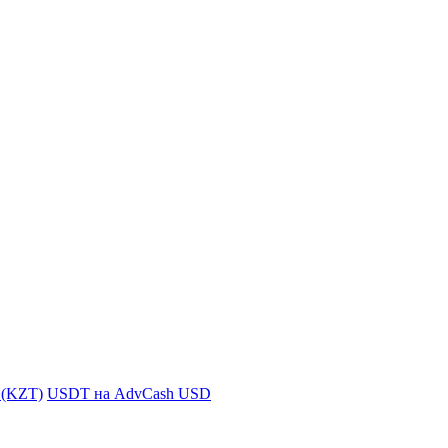
i (KZT)
USDT на AdvCash USD