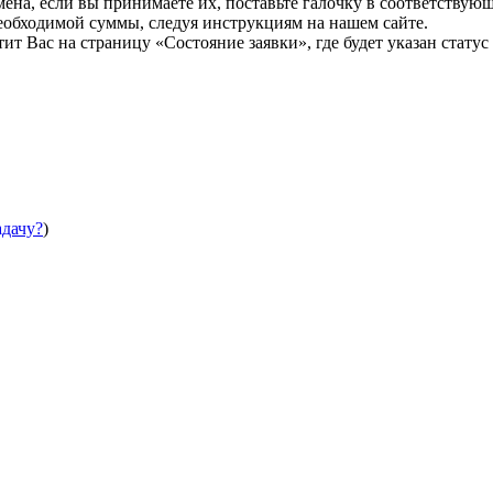
мена, если вы принимаете их, поставьте галочку в соответствую
необходимой суммы, следуя инструкциям на нашем сайте.
т Вас на страницу «Состояние заявки», где будет указан статус
адачу?
)