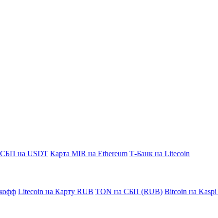
СБП на USDT
Карта MIR на Ethereum
Т-Банк на Litecoin
кофф
Litecoin на Карту RUB
TON на СБП (RUB)
Bitcoin на Kasp