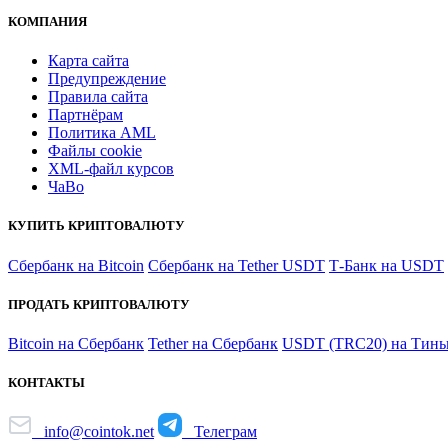
КОМПАНИЯ
Карта сайта
Предупреждение
Правила сайта
Партнёрам
Политика AML
Файлы coоkie
XML-файл курсов
ЧаВо
КУПИТЬ КРИПТОВАЛЮТУ
Сбербанк на Bitcoin
Сбербанк на Tether USDT
Т-Банк на USDT
ПРОДАТЬ КРИПТОВАЛЮТУ
Bitcoin на Сбербанк
Tether на Сбербанк
USDT (TRC20) на Тинь
КОНТАКТЫ
info@cointok.net
Телеграм