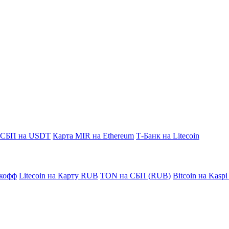
СБП на USDT
Карта MIR на Ethereum
Т-Банк на Litecoin
кофф
Litecoin на Карту RUB
TON на СБП (RUB)
Bitcoin на Kasp