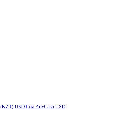
i (KZT)
USDT на AdvCash USD