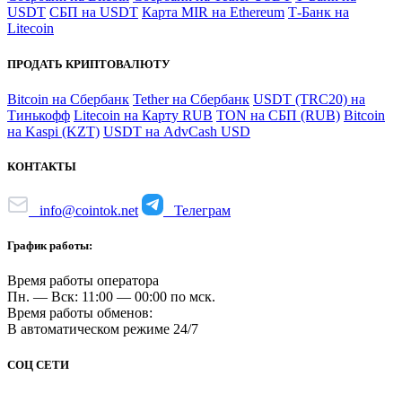
USDT
СБП на USDT
Карта MIR на Ethereum
Т-Банк на
Litecoin
ПРОДАТЬ КРИПТОВАЛЮТУ
Bitcoin на Сбербанк
Tether на Сбербанк
USDT (TRC20) на
Тинькофф
Litecoin на Карту RUB
TON на СБП (RUB)
Bitcoin
на Kaspi (KZT)
USDT на AdvCash USD
КОНТАКТЫ
info@cointok.net
Телеграм
График работы:
Время работы оператора
Пн. — Вск: 11:00 — 00:00 по мск.
Время работы обменов:
В автоматическом режиме 24/7
СОЦ СЕТИ