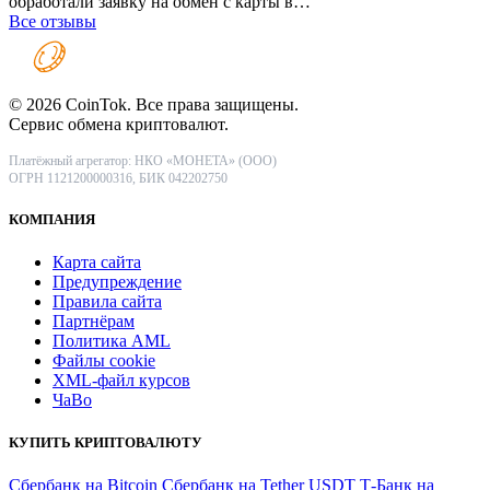
обработали заявку на обмен с карты в…
Все отзывы
© 2026 CoinTok. Все права защищены.
Сервис обмена криптовалют.
Платёжный агрегатор: НКО «МОНЕТА» (ООО)
ОГРН 1121200000316, БИК 042202750
КОМПАНИЯ
Карта сайта
Предупреждение
Правила сайта
Партнёрам
Политика AML
Файлы coоkie
XML-файл курсов
ЧаВо
КУПИТЬ КРИПТОВАЛЮТУ
Сбербанк на Bitcoin
Сбербанк на Tether USDT
Т-Банк на