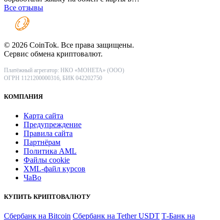
Все отзывы
© 2026 CoinTok. Все права защищены.
Сервис обмена криптовалют.
Платёжный агрегатор: НКО «МОНЕТА» (ООО)
ОГРН 1121200000316, БИК 042202750
КОМПАНИЯ
Карта сайта
Предупреждение
Правила сайта
Партнёрам
Политика AML
Файлы coоkie
XML-файл курсов
ЧаВо
КУПИТЬ КРИПТОВАЛЮТУ
Сбербанк на Bitcoin
Сбербанк на Tether USDT
Т-Банк на