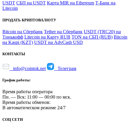
USDT
СБП на USDT
Карта MIR на Ethereum
Т-Банк на
Litecoin
ПРОДАТЬ КРИПТОВАЛЮТУ
Bitcoin на Сбербанк
Tether на Сбербанк
USDT (TRC20) на
Тинькофф
Litecoin на Карту RUB
TON на СБП (RUB)
Bitcoin
на Kaspi (KZT)
USDT на AdvCash USD
КОНТАКТЫ
info@cointok.net
Телеграм
График работы:
Время работы оператора
Пн. — Вск: 11:00 — 00:00 по мск.
Время работы обменов:
В автоматическом режиме 24/7
СОЦ СЕТИ