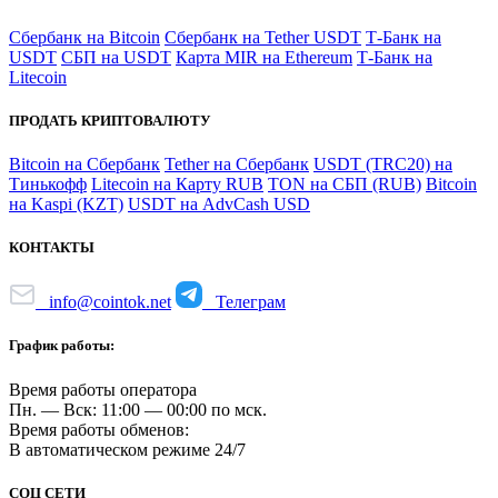
Сбербанк на Bitcoin
Сбербанк на Tether USDT
Т-Банк на
USDT
СБП на USDT
Карта MIR на Ethereum
Т-Банк на
Litecoin
ПРОДАТЬ КРИПТОВАЛЮТУ
Bitcoin на Сбербанк
Tether на Сбербанк
USDT (TRC20) на
Тинькофф
Litecoin на Карту RUB
TON на СБП (RUB)
Bitcoin
на Kaspi (KZT)
USDT на AdvCash USD
КОНТАКТЫ
info@cointok.net
Телеграм
График работы:
Время работы оператора
Пн. — Вск: 11:00 — 00:00 по мск.
Время работы обменов:
В автоматическом режиме 24/7
СОЦ СЕТИ