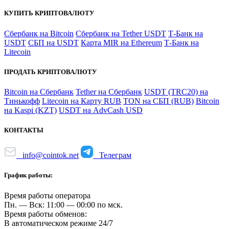
КУПИТЬ КРИПТОВАЛЮТУ
Сбербанк на Bitcoin
Сбербанк на Tether USDT
Т-Банк на
USDT
СБП на USDT
Карта MIR на Ethereum
Т-Банк на
Litecoin
ПРОДАТЬ КРИПТОВАЛЮТУ
Bitcoin на Сбербанк
Tether на Сбербанк
USDT (TRC20) на
Тинькофф
Litecoin на Карту RUB
TON на СБП (RUB)
Bitcoin
на Kaspi (KZT)
USDT на AdvCash USD
КОНТАКТЫ
info@cointok.net
Телеграм
График работы:
Время работы оператора
Пн. — Вск: 11:00 — 00:00 по мск.
Время работы обменов:
В автоматическом режиме 24/7