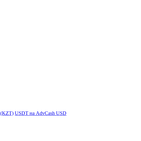
i (KZT)
USDT на AdvCash USD