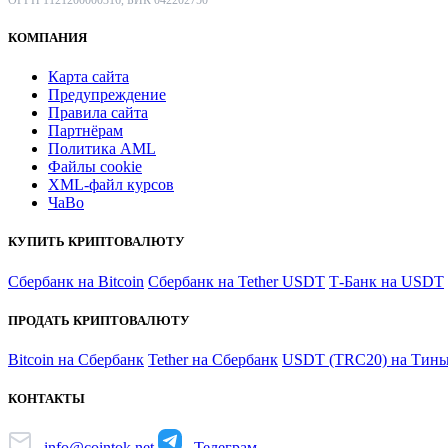
КОМПАНИЯ
Карта сайта
Предупреждение
Правила сайта
Партнёрам
Политика AML
Файлы coоkie
XML-файл курсов
ЧаВо
КУПИТЬ КРИПТОВАЛЮТУ
Сбербанк на Bitcoin
Сбербанк на Tether USDT
Т-Банк на USDT
ПРОДАТЬ КРИПТОВАЛЮТУ
Bitcoin на Сбербанк
Tether на Сбербанк
USDT (TRC20) на Тинь
КОНТАКТЫ
info@cointok.net
Телеграм