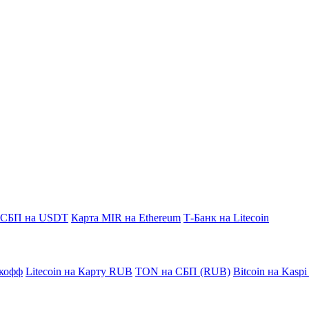
СБП на USDT
Карта MIR на Ethereum
Т-Банк на Litecoin
кофф
Litecoin на Карту RUB
TON на СБП (RUB)
Bitcoin на Kasp