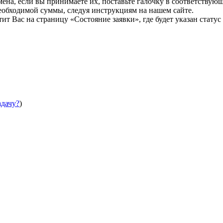
мена, если вы принимаете их, поставьте галочку в соответствую
необходимой суммы, следуя инструкциям на нашем сайте.
т Вас на страницу «Состояние заявки», где будет указан статус
адачу?
)