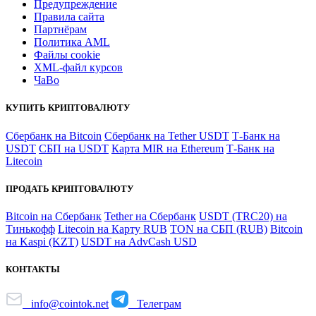
Предупреждение
Правила сайта
Партнёрам
Политика AML
Файлы coоkie
XML-файл курсов
ЧаВо
КУПИТЬ КРИПТОВАЛЮТУ
Сбербанк на Bitcoin
Сбербанк на Tether USDT
Т-Банк на
USDT
СБП на USDT
Карта MIR на Ethereum
Т-Банк на
Litecoin
ПРОДАТЬ КРИПТОВАЛЮТУ
Bitcoin на Сбербанк
Tether на Сбербанк
USDT (TRC20) на
Тинькофф
Litecoin на Карту RUB
TON на СБП (RUB)
Bitcoin
на Kaspi (KZT)
USDT на AdvCash USD
КОНТАКТЫ
info@cointok.net
Телеграм