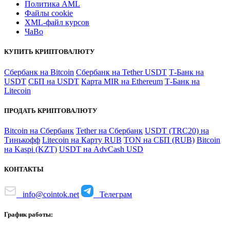
Политика AML
Файлы coоkie
XML-файл курсов
ЧаВо
КУПИТЬ КРИПТОВАЛЮТУ
Сбербанк на Bitcoin
Сбербанк на Tether USDT
Т-Банк на
USDT
СБП на USDT
Карта MIR на Ethereum
Т-Банк на
Litecoin
ПРОДАТЬ КРИПТОВАЛЮТУ
Bitcoin на Сбербанк
Tether на Сбербанк
USDT (TRC20) на
Тинькофф
Litecoin на Карту RUB
TON на СБП (RUB)
Bitcoin
на Kaspi (KZT)
USDT на AdvCash USD
КОНТАКТЫ
info@cointok.net
Телеграм
График работы: